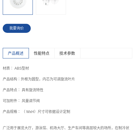
我要询价
产品概述
性能特点
技术参数
材质∶ ABS型材
产品结构∶外框为圆型，内芯为可调旋流叶片
产品特点∶ 具有旋流特性
可加附件∶ 风量调节阀
产品规格∶ （ WxH）尺寸可依据设计定制
广泛用于展览大厅，游泳馆、机场大厅、生产车间等高层较大的场所，在制冷状