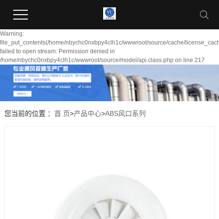
Warning:
file_put_contents(/home/nbychc0nxbpy4clh1c/wwwroot/source/cache/license_cach
failed to open stream: Permission denied in
/home/nbychc0nxbpy4clh1c/wwwroot/source/model/api.class.php on line 217
您当前的位置 ：
首 页
>
产品中心
>
ABS风口系列