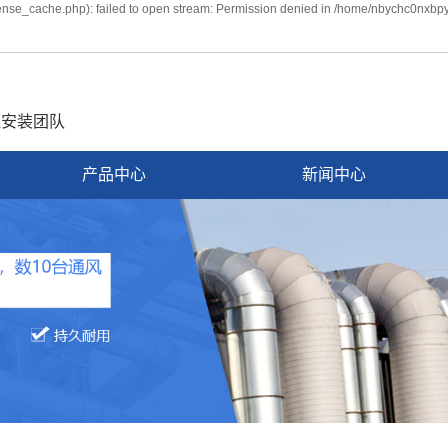
nse_cache.php): failed to open stream: Permission denied in /home/nbychc0nxbpy
证安装团队
产品中心
新闻中心