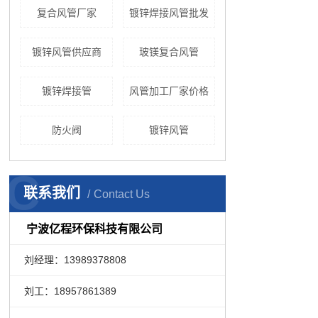
复合风管厂家
镀锌焊接风管批发
镀锌风管供应商
玻镁复合风管
镀锌焊接管
风管加工厂家价格
防火阀
镀锌风管
C
联系我们
Contact Us
宁波亿程环保科技有限公司
刘经理：13989378808
刘工：18957861389