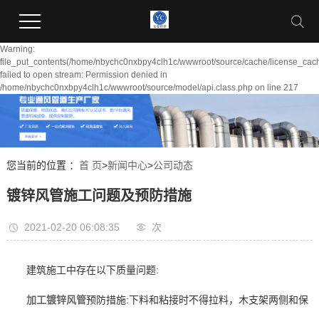
Warning:
file_put_contents(/home/nbychc0nxbpy4clh1c/wwwroot/source/cache/license_cach
failed to open stream: Permission denied in
/home/nbychc0nxbpy4clh1c/wwwroot/source/model/api.class.php on line 217
您当前的位置 ：
首 页
>
新闻中心
>
公司动态
镀锌风管施工问题及预防措施
2021-02-20 06:08:35
次
建筑施工中存在以下质量问题:
加工镀锌风管
预防措施:下料和粘接时不得拉料，木支架两侧和保